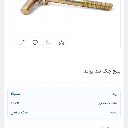
پیچ جک بند پراید
متفرقه
برند:
شناسه محصول :
46094
جک ماشین
دسته :