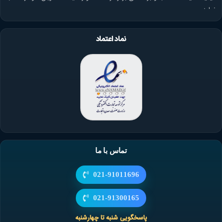
نماید.
نماد اعتماد
تماس با ما
021-91011696
021-91300165
پاسخگویی شنبه تا چهارشنبه