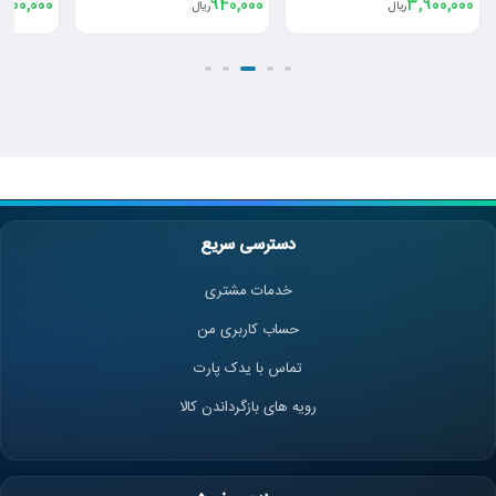
740,000
74,000,000
940,000
ریال
ریال
دسترسی سریع
خدمات مشتری
حساب کاربری من
تماس با یدک پارت
رویه های بازگرداندن کالا