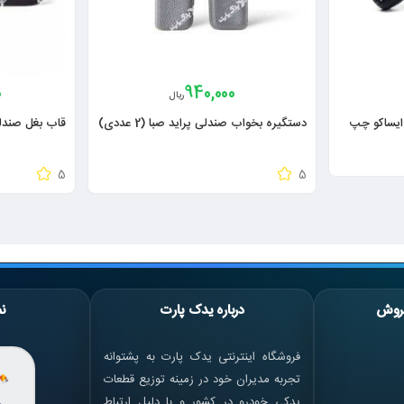
0
940,000
ریال
ایساکو چپ
دستگیره بخواب صندلی پراید صبا (2 عددی)
قاب بغل صندلی 206 206 رانا چپ 
5
5
روش
درباره یدک پارت
نم
فروشگاه اینترنتی یدک پارت به پشتوانه
تجربه مدیران خود در زمینه توزیع قطعات
یدکی خودرو در کشور و با دلیل ارتباط