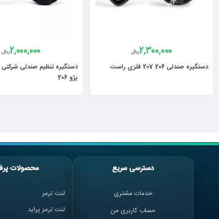
2,000,000
2,300,000
ریال
ریال
دستگیره صندلی 206 207 فلزی راست
دستگیره تنظیم صندلی شرکتی 
پژو 206
دسترسی سریع
محصولات پرف
خدمات مشتری
لنت ترمز
لنت ترمز پراید
حساب کاربری من