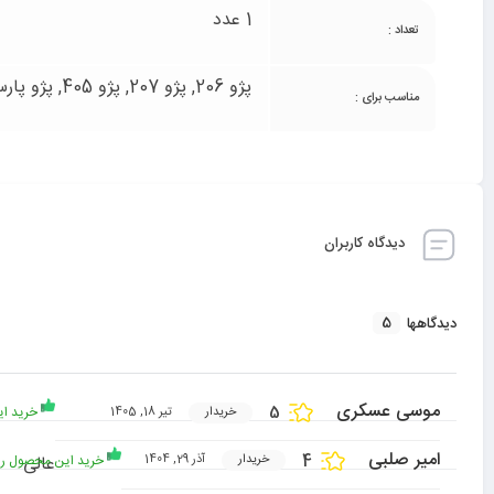
1 عدد
تعداد :
پژو 206, پژو 207, پژو 405, پژو پارس, دنا, رانا, سمند
مناسب برای :
دیدگاه کاربران
5
دیدگاهها
موسی عسکری
5
خرید ای
خریدار
تیر 18, 1405
امیر صلبی
4
خرید این محصول را 
عالی
خریدار
آذر 29, 1404