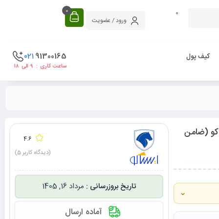
0
0
ورود / عضویت
021
91300165
کیف پول
ساعت کاری : ۹ الی ۱۸
ارس دنا ایساکو (ضامن
4.6
(دیدگاه کاربر
5
)
مرداد 16, 1405
⌄
آماده ارسال