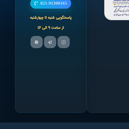
021-91300165
پاسخگویی شنبه تا چهارشنبه
از ساعت 9 الی 16