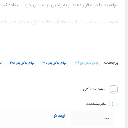
موقعیت دلخواه قرار دهید و به راحتی از صندلی خود استفاده کنی
علاوه بر این، نصب آسان و مطابقت بالا با انواع صندلی‌های خود
برای خودروی خود هستند.
قیمت و مزایای خرید پایه پشت سری صند
برچسب:
لوازم یدکی پژو 206
لوازم یدکی پژو 207
لوازم یدکی پژو 405
لو
یکی از سوالاتی که برای خریداران مطرح می‌شود، قیمت پایه پش
این پایه‌ها علاوه بر اینکه از مواد با کیفیت تولید شده‌اند، در برا
مشخصات کلی
خرید این محصول از
یدک پارت
به شما این امکان را می‌دهد تا ب
سایر مشخصات
کنید.
ایساکو
برند :
امتیاز شما