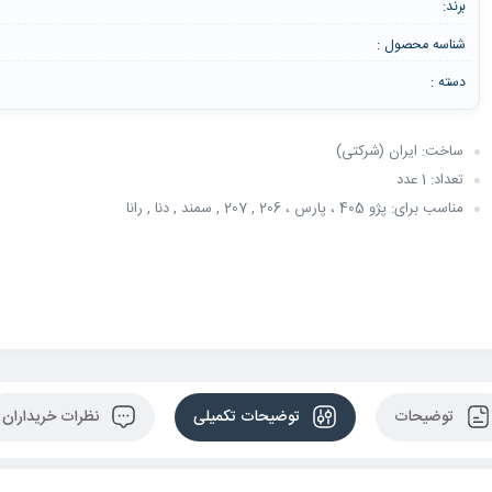
برند:
شناسه محصول :
دسته :
ساخت: ایران (شرکتی)
تعداد: 1 عدد
مناسب برای: پژو 405 ، پارس ، 206 , 207 , سمند , دنا , رانا
توضیحات
توضیحات تکمیلی
نظرات خریداران