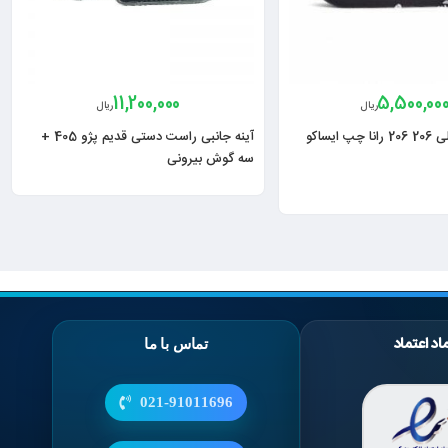
11,200,000
5,500,00
ریال
ریال
ایساکو
آینه جانبی راست دستی قدیم پژو 405 +
سه گوش بیرونی
اد اعتماد
تماس با ما
021-91011696