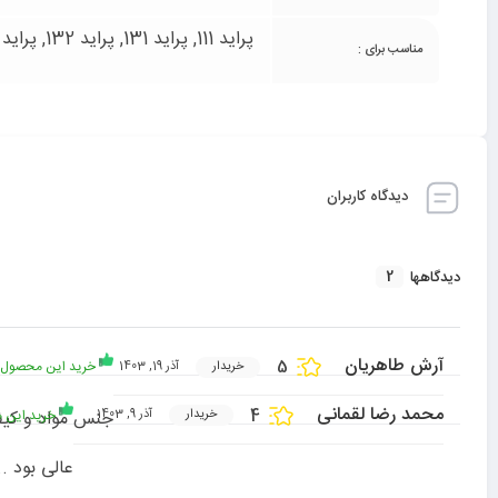
پراید 111, پراید 131, پراید 132, پراید 141, پراید 151, پراید صبا, تیبا 1, تیبا 2, ریو, ساینا, کوییک
مناسب برای :
دیدگاه کاربران
2
دیدگاهها
آرش طاهریان
5
خرید این محصول ر
خریدار
آذر 19, 1403
محمد رضا لقمانی
4
خرید این م
جنس مواد و کیف
خریدار
آذر 9, 1403
عالی بود .