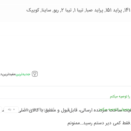
جدیدترین
مفیدترین
دی
ا توصیه میکنم
حصول را توصیه میکنم
یت ساخت سردنده ارسالی، قابل‌قبول و منطبق با کالای اصلی نصب‌ش
آیا این دیدگاه مفید بود؟
بله
.فقط کمی دیر دستم رسید…ممنونم