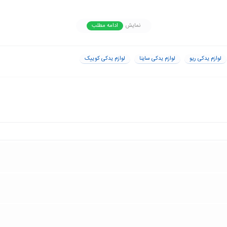
در خرید خود اتخاذ کنند. به همین دلیل، انتخاب یدک پارت به عنوان م
نمایش
ادامه مطلب
لوازم یدکی ریو
لوازم یدکی ساینا
لوازم یدکی کوییک