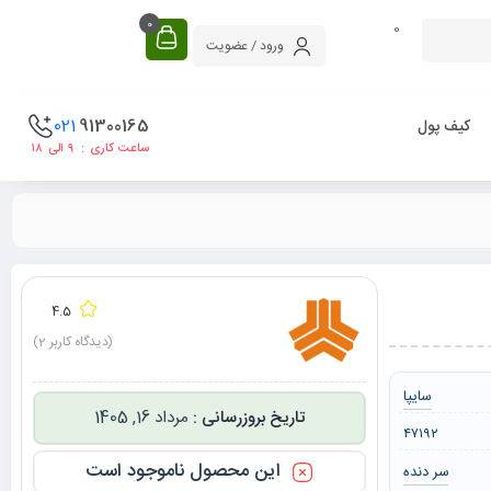
0
0
ورود / عضویت
021
91300165
کیف پول
ساعت کاری : ۹ الی ۱۸
4.5
(دیدگاه کاربر
2
)
سایپا
مرداد 16, 1405
۴۷۱۹۲
این محصول ناموجود است
سر دنده