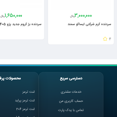
1,650,000
3,000,000
ریال
ریال
سردنده کرم شرکتی ایساکو سمند
سردنده بژ کروم جدید پژو 405
4
دسترسی سریع
محصولات پرف
خدمات مشتری
لنت ترمز
لنت ترمز پراید
حساب کاربری من
لنت ترمز 206
تماس با یدک پارت