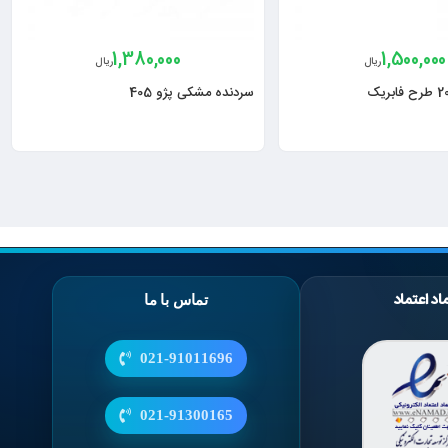
1,380,000
1,500,000
ریال
ریال
سردنده مشکی پژو 405
اد اعتماد
تماس با ما
021-91011696
021-91300165