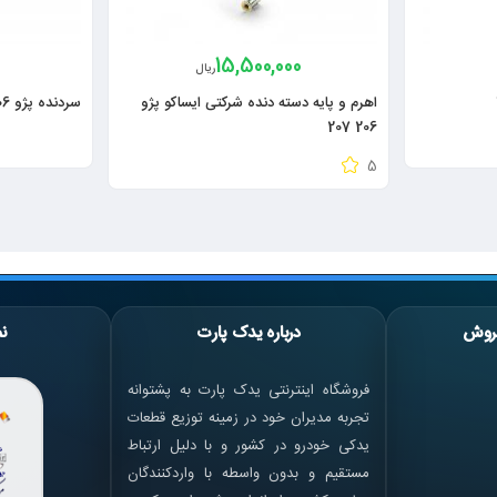
15,500,000
ریال
اهرم و پایه دسته دنده شرکتی ایساکو پژو
سردنده پژو 206 طرح فابریک
206 207
5
روش
درباره یدک پارت
نم
فروشگاه اینترنتی یدک پارت به پشتوانه
تجربه مدیران خود در زمینه توزیع قطعات
یدکی خودرو در کشور و با دلیل ارتباط
مستقیم و بدون واسطه با واردکنندگان