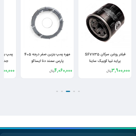
فیلتر روغن سرکان SF7735
مهره پمپ بنزین صفر درجه 405
پراید تیبا کوییک ساینا
پارس سمند دنا ایساکو
جدید 
,000,000
4,060,000
3,900,000
ریال
ریال