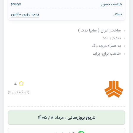
شناسه محصول :
47277
پمپ بنزین ماشین
دسته :
ساخت: ایران ( سایپا یدک )
تعداد: 1 عدد
به همراه درجه باک
مناسب برای: پراید
5
(دیدگاه کاربر
2
)
مرداد 18, 1405