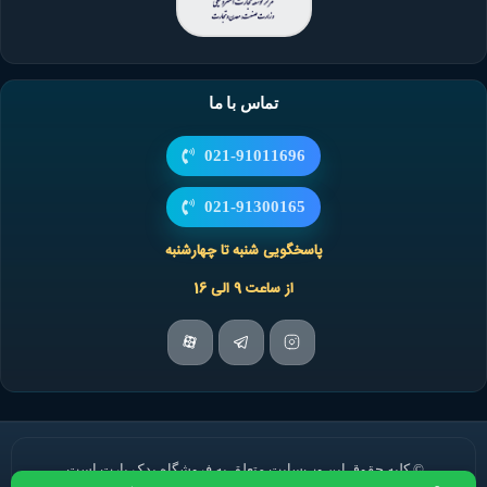
تماس با ما
021-91011696
021-91300165
پاسخگویی شنبه تا چهارشنبه
از ساعت 9 الی 16
© کلیه حقوق این وب‌سایت متعلق به فروشگاه یدک پارت است.