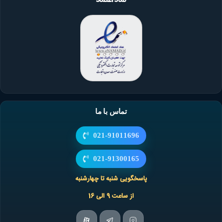
نماد اعتماد
تماس با ما
021-91011696
021-91300165
پاسخگویی شنبه تا چهارشنبه
از ساعت 9 الی 16