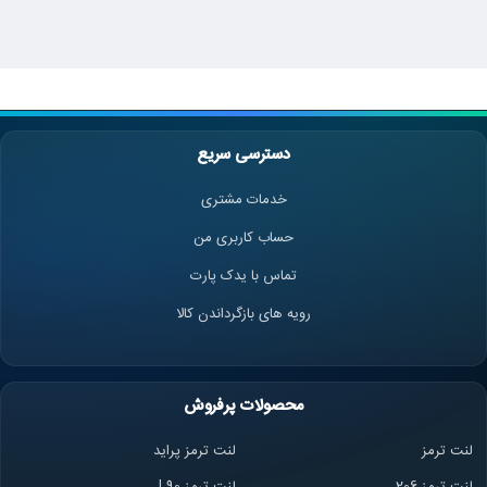
دسترسی سریع
خدمات مشتری
حساب کاربری من
تماس با یدک پارت
رویه های بازگرداندن کالا
محصولات پرفروش
لنت ترمز
لنت ترمز پراید
لنت ترمز 206
لنت ترمز l 90