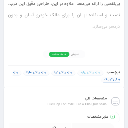
بی‌نقصی را ارائه می‌دهد. علاوه بر این، طراحی دقیق این درب،
نصب و استفاده از آن را برای مالک خودرو آسان و بدون
دردسر می‌سازد.
فروشگاه آنلاین یدک پارت: بهترین مکان
برای خرید درب پوش ها
نمایش
ادامه مطلب
برای تهیه بهترین
درب پوش ها
برای مدل‌های مختلف سایپا
برچسب:
لوازم یدکی پراید
لوازم یدکی تیبا
لوازم یدکی ساینا
لوازم
مانند تیبا کوییک، ساینا و پراید یورو ۴، فروشگاه آنلاین یدک
یدکی کوییک
پارت گزینه‌ای ایده‌آل است. این فروشگاه با ارائه مجموعه‌ای
مشخصات کلی
گسترده از لوازم یدکی اصلی و با کیفیت، پاسخگوی نیازهای
Fuel Cap For Pride Euro 4 Tiba Quik Saina
خودروداران می‌باشد. خرید از فروشگاه آنلاین یدک پارت نه
سایر مشخصات
تنها راحتی و سرعت را برای مشتریان فراهم می‌کند، بلکه با