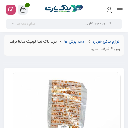
0
تمام دسته ها
لوازم یدکی خودرو
درب پوش ها
درب باک تیبا کوییک ساینا پراید
یورو ۴ شرکتی سایپا