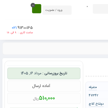
0
0
ورود / عضویت
021
91300165
ساعت کاری : ۹ الی ۱۸
مرداد 16, 1405
آماده ارسال
متفرقه
47342
510,000
ریال
دوشاخ کلاچ