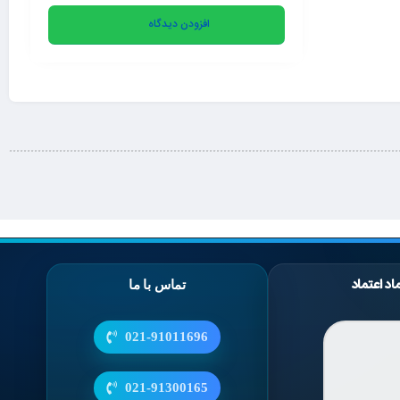
افزودن دیدگاه
اد اعتماد
تماس با ما
021-91011696
021-91300165