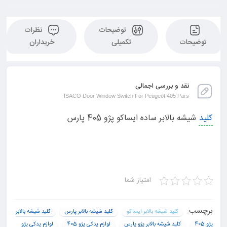
توضیحات
نظرات
توضیحات
تکمیلی
خریداران
نقد و بررسی اجمالی
ISACO Door Window Switch For Peugeot 405 Pars
کلید
شیشه بالابر ساده ایساکو پژو 405 پارس
امتیاز شما
برچسب:
کلید شیشه بالابر ایساکو
کلید شیشه بالابر پارس
کلید شیشه بالابر
پژو 405
کلید شیشه بالابر پژو پارس
لوازم یدکی پژو 405
لوازم یدکی پژو