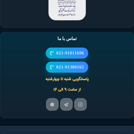
تماس با ما
021-91011696
021-91300165
پاسخگویی شنبه تا چهارشنبه
از ساعت 9 الی 16