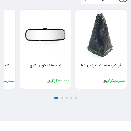
گردگیر دسته دنده پراید و تیبا
آینه سقف خودرو کاوج
کلید شی
,700,000
2,950,000
2,500,000
ریال
ریال