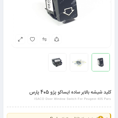
کلید شیشه بالابر ساده ایساکو پژو 405 پارس
ISACO Door Window Switch For Peugeot 405 Pars