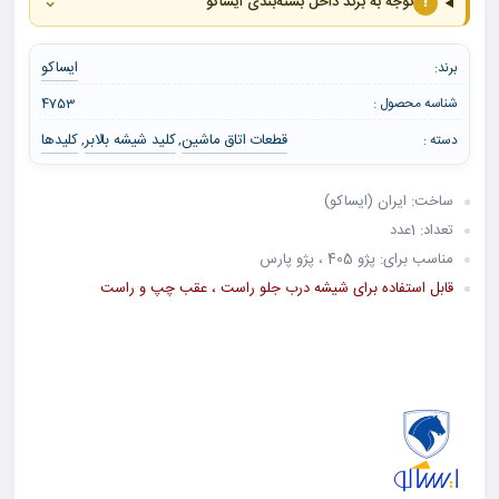
⌄
!
توجه به برند داخل بسته‌بندی ایساکو
ایساکو
برند:
شناسه محصول :
4753
قطعات اتاق ماشین
کلید شیشه بالابر
کلیدها
دسته :
,
,
ساخت: ایران (ایساکو)
تعداد: 1عدد
مناسب برای: پژو 405 ، پژو پارس
قابل استفاده برای شیشه درب جلو راست ، عقب چپ و راست