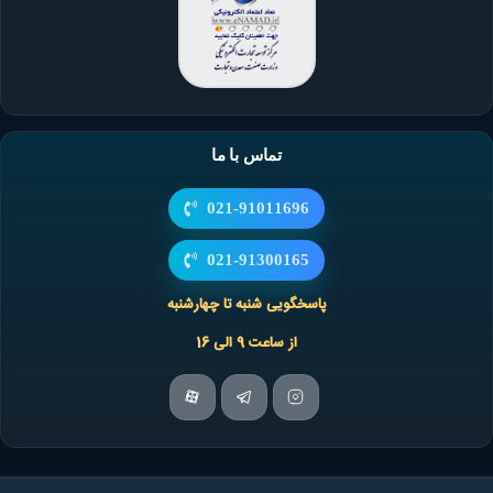
تماس با ما
021-91011696
021-91300165
پاسخگویی شنبه تا چهارشنبه
از ساعت 9 الی 16