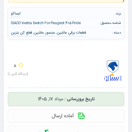
ایساکو
برند:
شناسه محصول :
ISACO Inertia Switch For Peugeot 405 Pride
قطعات برقی ماشین
سنسور ماشین
قطع کن بنزین
دسته :
,
,
5
(دیدگاه کاربر
1
)
مرداد 17, 1405
آماده ارسال