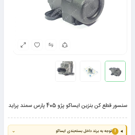
سنسور قطع کن بنزین ایساکو پژو 405 پارس سمند پراید
⌄
!
توجه به برند داخل بسته‌بندی ایساکو