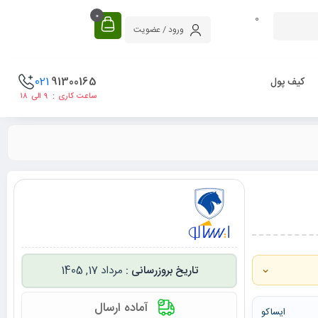
0
0
ورود / عضویت
021
91300165
کیف پول
ساعت کاری : ۹ الی ۱۸
⌄
مرداد 17, 1405
آماده ارسال
ایساکو