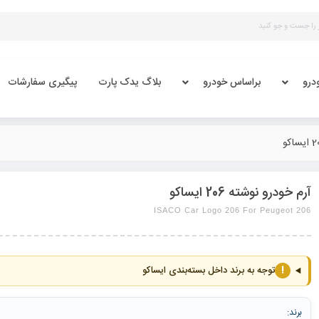
درو
براساس خودرو
بلاگ یدک پارت
پیگیری سفارشات
آرم خودرو نوشته 206 ایساکو
ISACO Car Logo 206 For Peugeot 206
!
توجه به برند داخل بسته‌بندی ایساکو
برند: