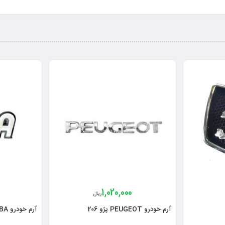
1,020,000
ریال
آرم خودرو PEUGEOT پژو 206
آرم خودرو SABA پراید