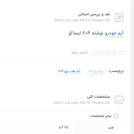
نقد و بررسی اجمالی
ISACO Car Logo 206 For Peugeot 206
آرم خودرو
نوشته 206 ایساکو
امتیاز شما
برچسب:
آرم پژو ۲۰۶
آرم عقب پژو 206
مشخصات کلی
ISACO Car Logo 206 For Peugeot 206
سایر مشخصات
وزن
25 گرم