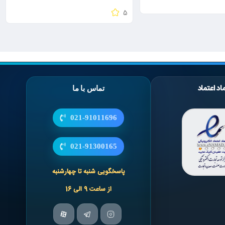
5
اد اعتماد
تماس با ما
021-91011696
021-91300165
پاسخگویی شنبه تا چهارشنبه
از ساعت 9 الی 16