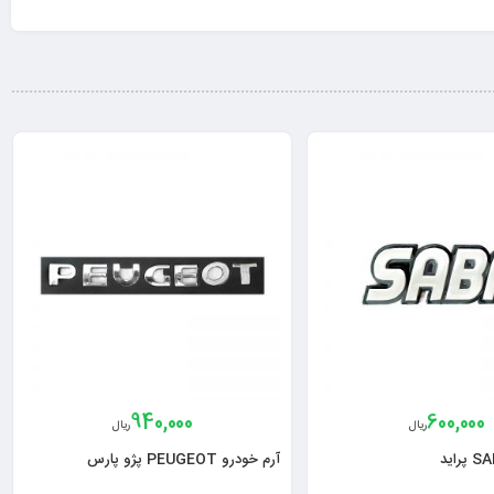
940,000
600,000
ریال
ریال
آرم خودرو PEUGEOT پژو پارس