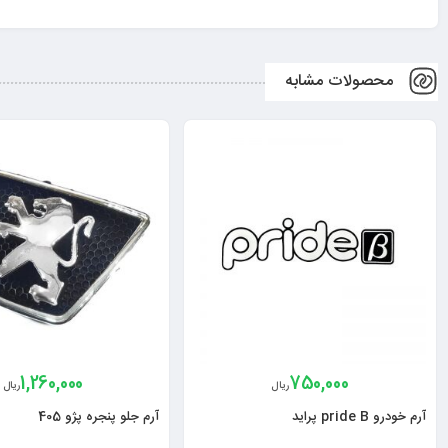
محصولات مشابه
1,260,000
750,000
ریال
ریال
آرم خودرو pride B پراید
آرم جلو پنجره پژو 405