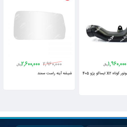
2,600,000
1,960,000
2,960,000
ریال
ریال
لوله هواکش موتور کوتاه X2 ایساکو پژو 405
شیشه آینه راست سمند