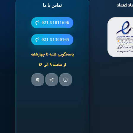
اد اعتماد
تماس با ما
021-91011696
021-91300165
پاسخگویی شنبه تا چهارشنبه
از ساعت 9 الی 16