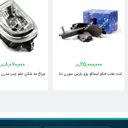
8,070,000
25,000,000
ریال
ریال
لنت عقب امکو ایساکو پژو پارس سورن دنا
چراغ مه شکن جلو چپ مدرن 