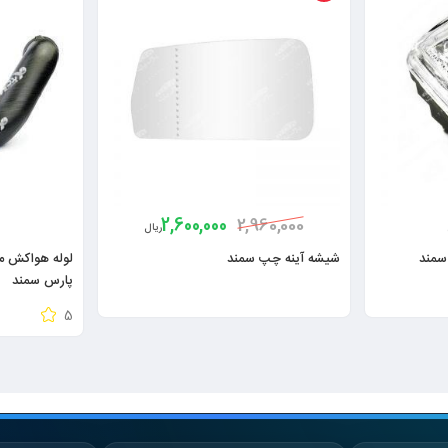
2,600,000
2,960,000
ریال
سمند
شیشه آینه چپ سمند
پارس سمند
5