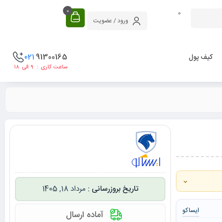
0
0
ورود / عضویت
021
91300165
کیف پول
ساعت کاری : ۹ الی ۱۸
⌄
مرداد 18, 1405
ایساکو
آماده ارسال