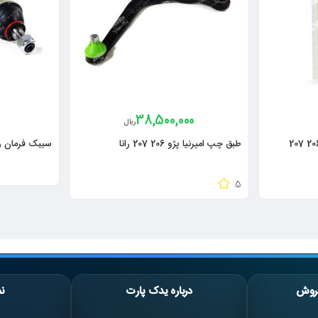
38,500,000
ریال
طبق چپ امیرنیا پژو 206 207 رانا
سیبک فرمان راس
5
روش
درباره یدک پارت
نم