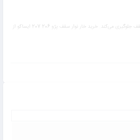
این خار به‌طور دقیق برای مدل‌های پژو 206 و 207 طراحی شده است و با نصب آسان خود، به‌طور مؤثری از درز گرفتن یا جابجایی نوار سقف جلوگیری می‌کند. خرید خار نوار سقف پژو 206 207 ایساکو از
مراجعه کنید. در این فروشگاه، علاوه بر قیمت مناسب خار نوار سقف پژو 206 207 ایساکو، امکان خرید آنلاین و ارسال
د.