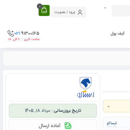
0
0
ورود / عضویت
021
91300165
کیف پول
ساعت کاری : ۹ الی ۱۸
⌄
مرداد 18, 1405
ایساکو
آماده ارسال