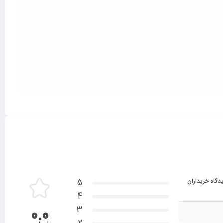
دگاه خریداران
5
4
3
0.0