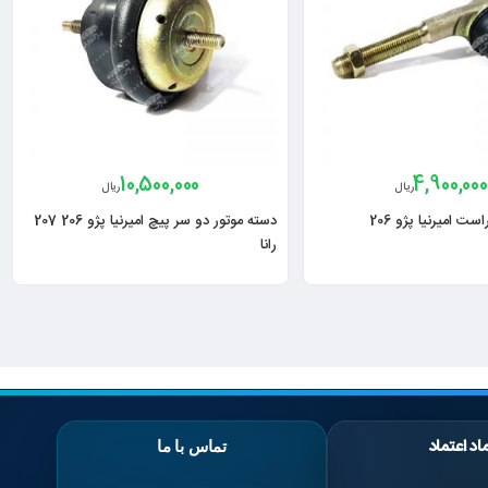
10,500,000
4,900,000
ریال
ریال
ت امیرنیا پژو 206
دسته موتور دو سر پیچ امیرنیا پژو 206 207
رانا
اد اعتماد
تماس با ما