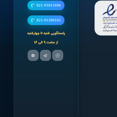
021-91011696
021-91300165
پاسخگویی شنبه تا چهارشنبه
از ساعت 9 الی 16