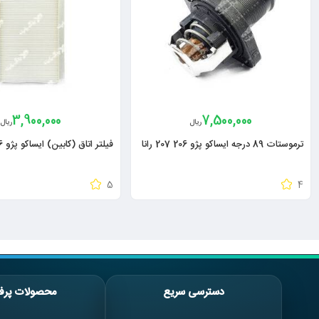
3,900,000
7,500,000
ریال
ریال
ترموستات 89 درجه ایساکو پژو 206 207 رانا
فیلتر اتاق (کابین) ایساکو پژو 206 207
5
4
دسترسی سریع
محصولات پرف