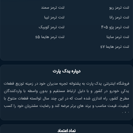
لنت ترمز ریو
لنت ترمز سمند
لنت ترمز ران
ا
لنت ترمز تیبا
لنت ترمز پژو 405
لنت ترمز کوییک
لنت ترمز ساینا
لنت ترمز هایما s5
لنت ترمز هایما s7
درباره یدک پارت
فروشگاه اینترنتی یدک پارت به پشتوانه تجربه مدیران خود در زمینه توزیع قطعات
یدکی خودرو در کشور و با دلیل ارتباط مستقیم و بدون واسطه با واردکنندگان
مطرح کشور، راه اندازی شده است که در این چند سال توانسته قطعات متنوع با
کیفیت، قیمت مناسب و برند های برتر عرضه کند و رضایت مشتریان خود را کسب
نماید.
نماد اعتماد