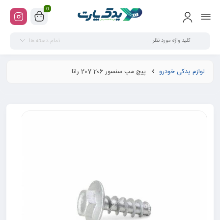
0
تمام دسته ها
لوازم یدکی خودرو
پیچ مپ سنسور 206 207 رانا