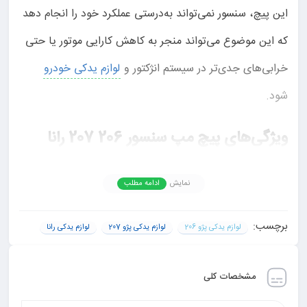
این پیچ، سنسور نمی‌تواند به‌درستی عملکرد خود را انجام دهد
که این موضوع می‌تواند منجر به کاهش کارایی موتور یا حتی
خرابی‌های جدی‌تر در سیستم انژکتور و
لوازم یدکی خودرو
شود.
ویژگی‌های پیچ مپ سنسور 206 207 رانا
پیچ مپ سنسور 206 207 رانا از جنس مقاوم و با کیفیت بالا
نمایش
ادامه مطلب
ساخته شده است که در برابر حرارت و فشار مقاوم است. این
ویژگی‌ها باعث می‌شود که طول عمر این قطعه افزایش یابد و
برچسب:
لوازم یدکی پژو 206
لوازم یدکی پژو 207
لوازم یدکی رانا
در شرایط مختلف جوی و دمایی، عملکرد مطلوبی داشته باشد.
مشخصات کلی
نصب آسان و تطابق کامل با مدل‌های مختلف پژو 206، 207