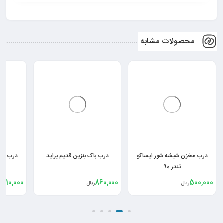
محصولات مشابه
درب مخزن شیشه شور ایساکو
درب باک بنزین قدیم پراید
تندر 90
,010,000
860,000
500,000
ریال
ریال