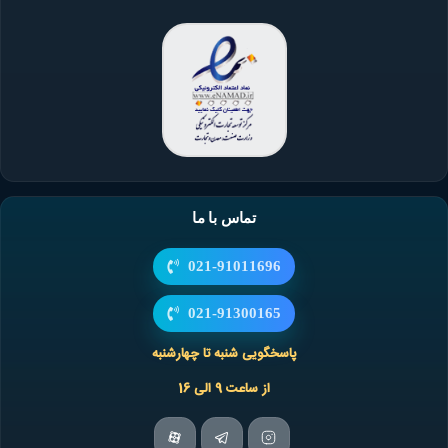
تماس با ما
021-91011696
021-91300165
پاسخگویی شنبه تا چهارشنبه
از ساعت 9 الی 16