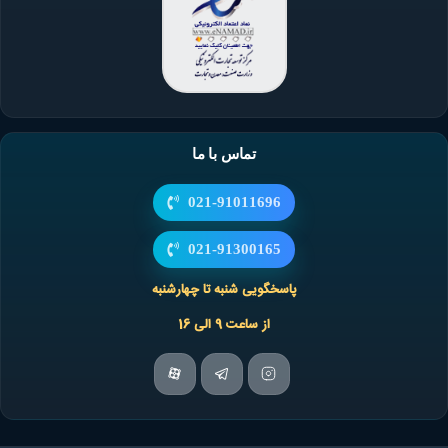
تماس با ما
021-91011696
021-91300165
پاسخگویی شنبه تا چهارشنبه
از ساعت 9 الی 16