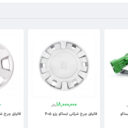
0
18,000,000
ل
ریال
قالپاق چرخ شرکتی ایساکو پژو 405
قالپاق چرخ شرک