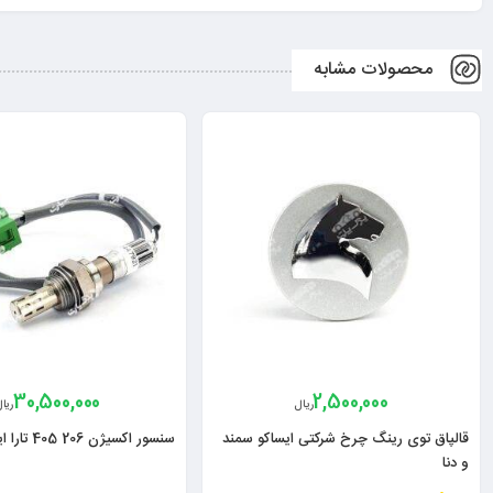
محصولات مشابه
30,500,000
2,500,000
ریال
ریا
قالپاق توی رینگ چرخ شرکتی ایساکو سمند
سنسور اکسیژن 206 405 تارا ایساکو
و دنا