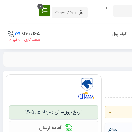
0
0
ورود / عضویت
021
91300165
کیف پول
ساعت کاری : ۹ الی ۱۸
⌄
مرداد 15, 1405
آماده ارسال
ایساکو