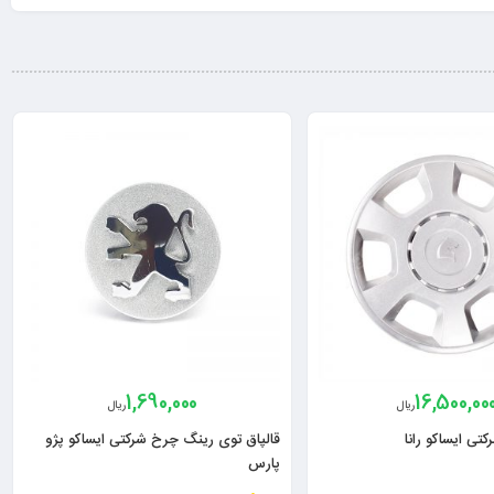
1,690,000
16,500,00
ریال
ریال
تی ایساکو رانا
قالپاق توی رینگ چرخ شرکتی ایساکو پژو
پارس