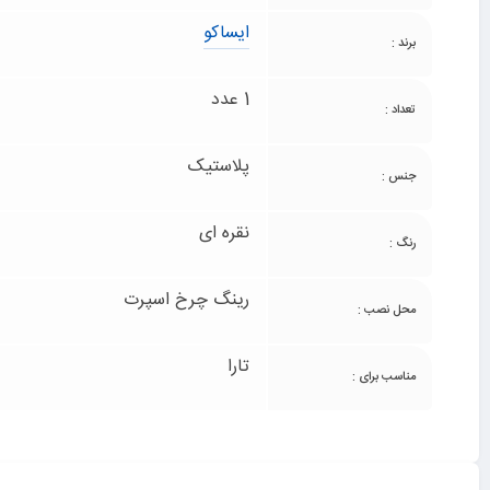
ایساکو
برند :
1 عدد
تعداد :
پلاستیک
جنس :
نقره ای
رنگ :
رینگ چرخ اسپرت
محل نصب :
تارا
مناسب برای :