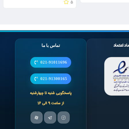
5
اد اعتماد
تماس با ما
021-91011696
021-91300165
پاسخگویی شنبه تا چهارشنبه
از ساعت 9 الی 16