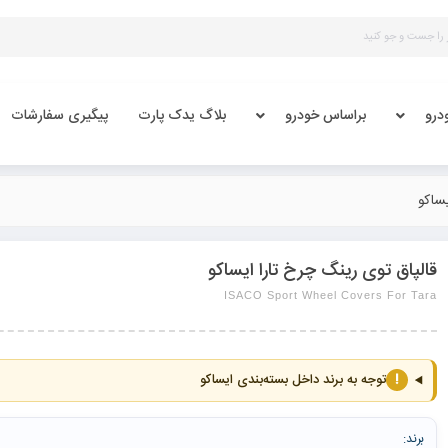
درو
براساس خودرو
بلاگ یدک پارت
پیگیری سفارشات
یساکو
قالپاق توی رینگ چرخ تارا ایساکو
ISACO Sport Wheel Covers For Tara
!
توجه به برند داخل بسته‌بندی ایساکو
برند: