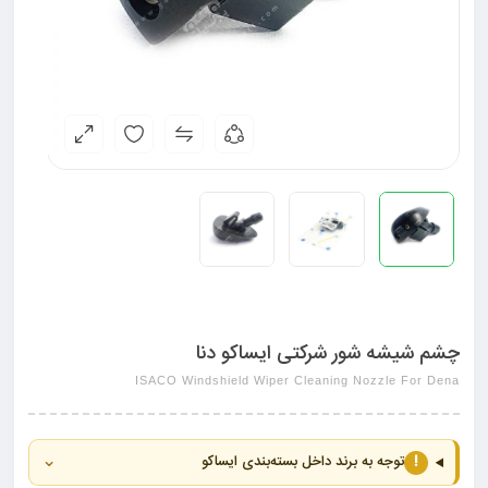
چشم شیشه شور شرکتی ایساکو دنا
ISACO Windshield Wiper Cleaning Nozzle For Dena
⌄
!
توجه به برند داخل بسته‌بندی ایساکو