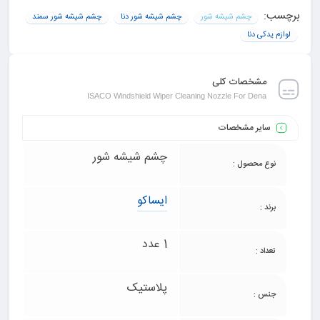
برچسب:
چشم شیشه شور
چشم شیشه شور دنا
چشم شیشه شور سمند
لوازم یدکی دنا
مشخصات کلی
ISACO Windshield Wiper Cleaning Nozzle For Dena
سایر مشخصات
چشم شیشه شور
نوع محصول :
ایساکو
برند :
1 عدد
تعداد :
پلاستیک
جنس :