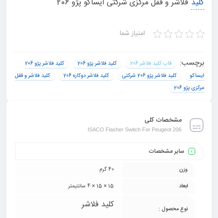
کلید
فلاشر و قفل مرکزی شرکتی ایساکو پژو 206
امتیاز شما
برچسب:
قاب کلید فلاشر 206
کلید فلاشر پژو 206
کلید فلاشر پژو 206
ایساکو
کلید فلاشر پژو 206 شرکتی
کلید فلاشر دوکاره 206
کلید فلاشر و قفل
مرکزی پژو 206
مشخصات کلی
ISACO Flasher Switch For Peugeot 206
سایر مشخصات
وزن
40 گرم
ابعاد
15 × 15 × 4 سانتیمتر
کلید فلاشر
نوع محصول :