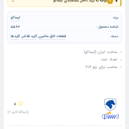
⌄
!
توجه به برند داخل بسته‌بندی ایساکو
ایساکو
برند:
شناسه محصول :
5583
قطعات اتاق ماشین
کلید فلاشر
کلیدها
دسته :
,
,
ساخت: ایران (ایساکو)
تعداد: ۱عدد
مناسب برای: پژو 206
5
(دیدگاه کاربر
2
)