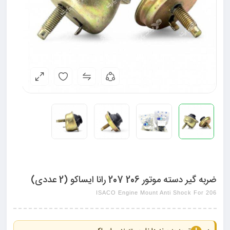
ضربه گیر دسته موتور 206 207 رانا ایساکو (2 عددی)
ISACO Engine Mount Anti Shock For 206