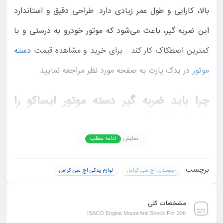
بالا، کارایی و طول عمر زیادی دارد. طراحی دقیق و استاندارد
این ضربه گیر، باعث می‌شود که موتور خودرو به درستی و با
کمترین اصطکاک کار کند. برای خرید و مشاهده قیمت
دسته
موتور
در یدک پارت به صفحه مورد نظر مراجعه نمایید.
چرا باید ضربه گیر دسته موتور ایساکو را
خریداری کنید؟
نمایش
ادامه مطلب
این ضربه گیرها از نوع اورجینال ایساکو بوده و کیفیت بالایی
دارند که می‌تواند از آسیب‌های احتمالی به موتور و
برچسب:
جلوبندی اچ سی کراس
لوازم یدکی اچ سی کراس
سیستم‌های داخلی خودرو جلوگیری کند. بسته شامل دو عدد
ضربه گیر است که به صورت کامل بر اساس نیازهای
مشخصات کلی
ISACO Engine Mount Anti Shock For 206
خودروهای پژو 206، 207 و رانا ساخته شده است. نصب