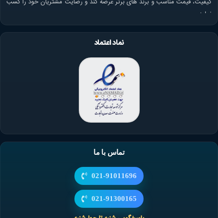
کیفیت، قیمت مناسب و برند های برتر عرضه کند و رضایت مشتریان خود را کسب
نماید.
نماد اعتماد
تماس با ما
021-91011696
021-91300165