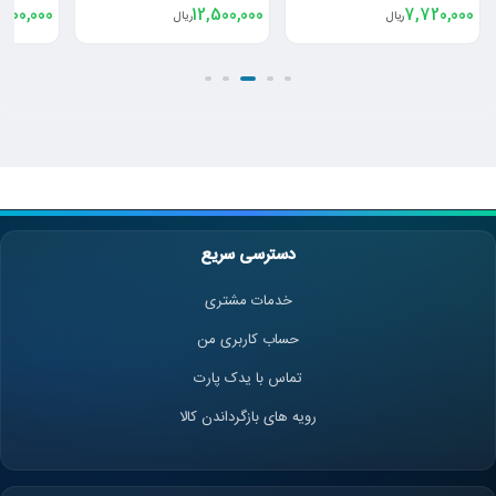
800,000
12,500,000
7,720,000
ریال
ریال
دسترسی سریع
خدمات مشتری
حساب کاربری من
تماس با یدک پارت
رویه های بازگرداندن کالا