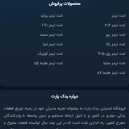
محصولات پرفروش
لنت ترمز
لنت ترمز پراید
لنت ترمز 206
لنت ترمز l 90
لنت ترمز ریو
لنت ترمز سمند
لنت ترمز ران
ا
لنت ترمز تیبا
لنت ترمز پژو 405
لنت ترمز کوییک
لنت ترمز ساینا
لنت ترمز هایما s5
لنت ترمز هایما s7
درباره یدک پارت
فروشگاه اینترنتی یدک پارت به پشتوانه تجربه مدیران خود در زمینه توزیع قطعات
یدکی خودرو در کشور و با دلیل ارتباط مستقیم و بدون واسطه با واردکنندگان
مطرح کشور، راه اندازی شده است که در این چند سال توانسته قطعات متنوع با