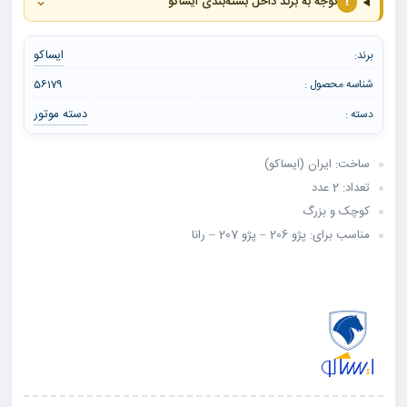
⌄
!
توجه به برند داخل بسته‌بندی ایساکو
ایساکو
برند:
شناسه محصول :
56179
دسته موتور
دسته :
ساخت: ایران (ایساکو)
تعداد: 2 عدد
کوچک و بزرگ
مناسب برای: پژو 206 – پژو 207 – رانا