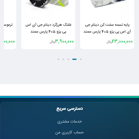
غلتک هرزگرد دینام جی آی اس
ترموستات باباپارت 89 درجه رانا
غلتک هرز
پی پژو 405 پارس سمند
پژو 206 207
405 
,200,000
5,500,000
3,900,000
ریال
ریال
دسترسی سریع
خدمات مشتری
حساب کاربری من