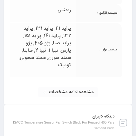
سایت
یدک پارت
اقدام کنید. این محصول با کیفیت بالا و
زیمنس
ضمانت ایساکو، تضمین‌کننده عملکرد بهینه خودرو شما در
سیستم انژکتور :
تمامی شرایط است.
پراید 111, پراید 131, پراید
132, پراید 141, پراید 151,
پراید صبا, پژو 405, پژو
امتیاز شما
پارس, تیبا 1, تیبا 2, ساینا,
مناسب برای :
سمند سورن, سمند معمولی,
کوییک
مشاهده ادامه مشخصات
دیدگاه کاربران
ISACO Temperature Sensor Fan Switch Black For Peugeot 405 Pars
Samand Pride