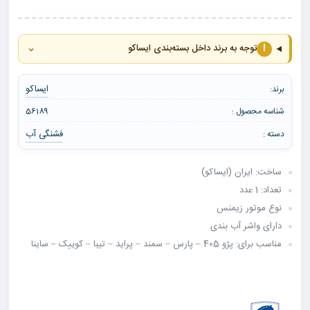
⌄
!
توجه به برند داخل بسته‌بندی ایساکو
ایساکو
برند:
شناسه محصول :
56189
فشنگی آب
دسته :
ساخت: ایران (ایساکو)
تعداد: 1 عدد
نوع موتور زیمنس
دارای واشر آب بندی
مناسب برای: پژو 405 – پارس – سمند – پراید – تیبا – کوییک – ساینا