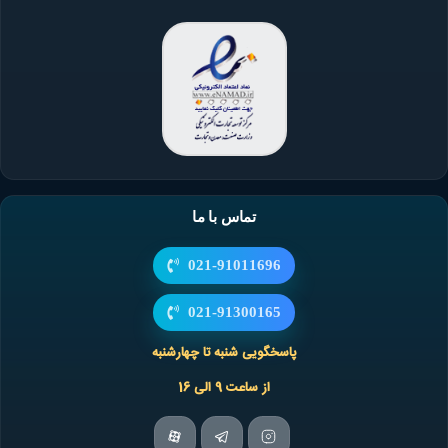
تماس با ما
021-91011696
021-91300165
پاسخگویی شنبه تا چهارشنبه
از ساعت 9 الی 16