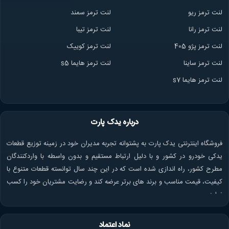
لنت ترمز ریو
لنت ترمز سمند
لنت ترمز ران
ا
لنت ترمز تیبا
لنت ترمز پژو 405
لنت ترمز کوییک
لنت ترمز ساینا
لنت ترمز هایما s5
لنت ترمز هایما s7
درباره یدک پارت
فروشگاه اینترنتی یدک پارت به پشتوانه تجربه مدیران خود در زمینه توزیع قطعات
یدکی خودرو در کشور و با دلیل ارتباط مستقیم و بدون واسطه با واردکنندگان
مطرح کشور، راه اندازی شده است که در این چند سال توانسته قطعات متنوع با
کیفیت، قیمت مناسب و برند های برتر عرضه کند و رضایت مشتریان خود را کسب
نماید.
نماد اعتماد