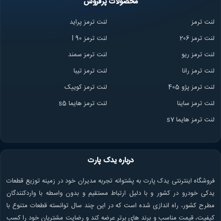
محصولات پرفروش
لنت ترمز
لنت ترمز پراید
لنت ترمز 206
لنت ترمز l 90
لنت ترمز ریو
لنت ترمز سمند
لنت ترمز ران
ا
لنت ترمز تیبا
لنت ترمز پژو 405
لنت ترمز کوییک
لنت ترمز ساینا
لنت ترمز هایما s5
لنت ترمز هایما s7
درباره یدک پارت
فروشگاه اینترنتی یدک پارت به پشتوانه تجربه مدیران خود در زمینه توزیع قطعات
یدکی خودرو در کشور و با دلیل ارتباط مستقیم و بدون واسطه با واردکنندگان
مطرح کشور، راه اندازی شده است که در این چند سال توانسته قطعات متنوع با
کیفیت، قیمت مناسب و برند های برتر عرضه کند و رضایت مشتریان خود را کسب