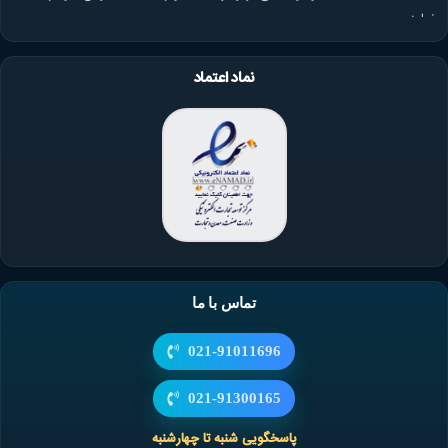
نماید.
نماد اعتماد
تماس با ما
021-91011696
021-91300165
پاسخگویی شنبه تا چهارشنبه