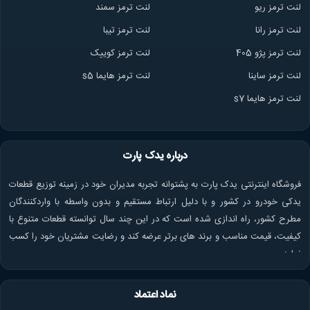
لنت ترمز ریو
لنت ترمز سمند
لنت ترمز ران
ا
لنت ترمز تیبا
لنت ترمز پژو 405
لنت ترمز کوییک
لنت ترمز ساینا
لنت ترمز هایما s5
لنت ترمز هایما s7
درباره یدک پارت
فروشگاه اینترنتی یدک پارت به پشتوانه تجربه مدیران خود در زمینه توزیع قطعات
یدکی خودرو در کشور و با دلیل ارتباط مستقیم و بدون واسطه با واردکنندگان
مطرح کشور، راه اندازی شده است که در این چند سال توانسته قطعات متنوع با
کیفیت، قیمت مناسب و برند های برتر عرضه کند و رضایت مشتریان خود را کسب
نماید.
بهترین زمان تعویض تسمه تایم
تسمه تایم باید با توجه به عمر خودرو یا میزان کارکرد کیلومتر
نماد اعتماد