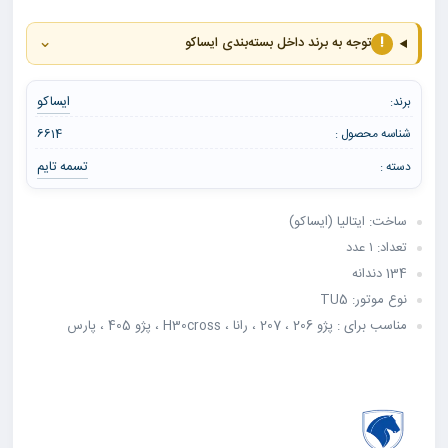
⌄
!
توجه به برند داخل بسته‌بندی ایساکو
ایساکو
برند:
شناسه محصول :
6614
تسمه تایم
دسته :
ساخت: ایتالیا (ایساکو)
تعداد: ۱ عدد
134 دندانه
نوع موتور: TU5
مناسب برای : پژو 206 ، 207 ، رانا ، H30cross ، پژو 405 ، پارس