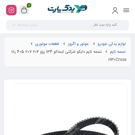
0
تمام دسته ها
لوازم یدکی خودرو
موتور و اگزوز
قطعات موتوری
تسمه تایم
تسمه تایم دایکو شرکتی ایساکو 134 پژو 206 207 405 رانا
H30Cross