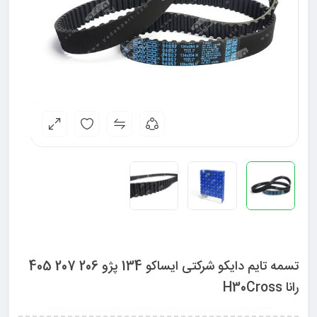
تسمه تایم دایکو شرکتی ایساکو 134 پژو 206 207 405
رانا H30Cross