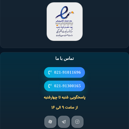
خودرو تعویض گردد که این معمولا بین 60 هزار کیلومتر تا 120
هزار کیلومتر است و بسته به نوع خودرو و توصیه سازنده
متفاوت است. و به این ترتیب احتمال بروز مشکلاتی که در
بالا گفته شد کاهش می یابد.
تماس با ما
021-91011696
امتیاز شما
021-91300165
پاسخگویی شنبه تا چهارشنبه
از ساعت 9 الی 16