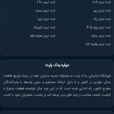
لنت ترمز 206
لنت ترمز l 90
لنت ترمز ریو
لنت ترمز سمند
لنت ترمز ران
ا
لنت ترمز تیبا
لنت ترمز پژو 405
لنت ترمز کوییک
لنت ترمز ساینا
لنت ترمز هایما s5
لنت ترمز هایما s7
درباره یدک پارت
فروشگاه اینترنتی یدک پارت به پشتوانه تجربه مدیران خود در زمینه توزیع قطعات
یدکی خودرو در کشور و با دلیل ارتباط مستقیم و بدون واسطه با واردکنندگان
مطرح کشور، راه اندازی شده است که در این چند سال توانسته قطعات متنوع با
کیفیت، قیمت مناسب و برند های برتر عرضه کند و رضایت مشتریان خود را کسب
نماید.