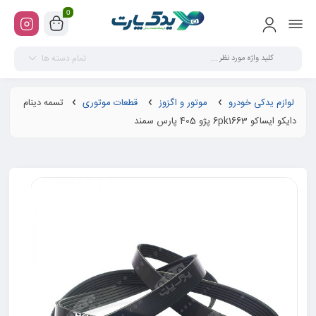
0
تمام دسته ها
لوازم یدکی خودرو
موتور و اگزوز
قطعات موتوری
تسمه دینام
دایکو ایساکو 6pk1663 پژو 405 پارس سمند