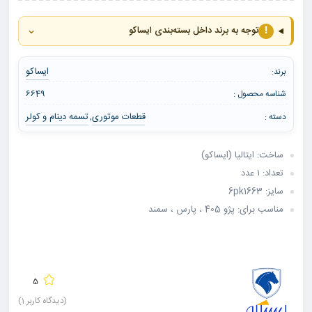
⌄
!
توجه به برند داخل بسته‌بندی ایساکو
ایساکو
برند:
شناسه محصول :
6649
قطعات موتوری
تسمه دینام و کولر
دسته :
,
ساخت: ایتالیا (ایساکو)
تعداد: ۱ عدد
سایز: 6pk1663
مناسب برای: پژو 405 ، پارس ، سمند
5
(دیدگاه کاربر
1
)