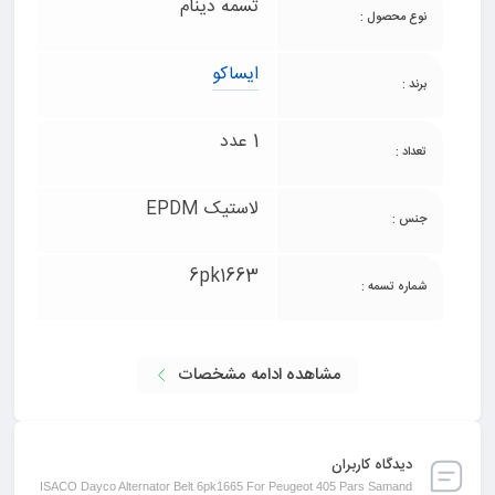
تسمه دینام
نوع محصول :
ایساکو
برند :
1 عدد
تعداد :
لاستیک EPDM
جنس :
6pk1663
شماره تسمه :
مشاهده ادامه مشخصات
دیدگاه کاربران
ISACO Dayco Alternator Belt 6pk1665 For Peugeot 405 Pars Samand