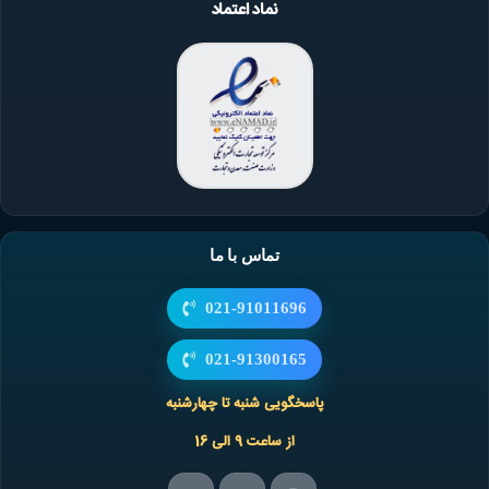
نماد اعتماد
تماس با ما
021-91011696
021-91300165
پاسخگویی شنبه تا چهارشنبه
از ساعت 9 الی 16