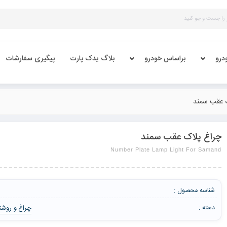
درو
براساس خودرو
بلاگ یدک پارت
پیگیری سفارشات
 عقب سمند
چراغ پلاک عقب سمند
Number Plate Lamp Light For Samand
شناسه محصول :
چراغ و روشن
دسته :