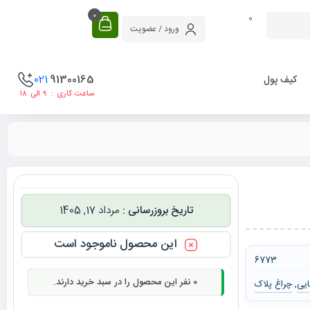
0
0
ورود / عضویت
021
91300165
کیف پول
ساعت کاری : ۹ الی ۱۸
مرداد 17, 1405
این محصول ناموجود است
6773
0
نفر این محصول را در سبد خرید دارند.
ایی
چراغ پلاک
,