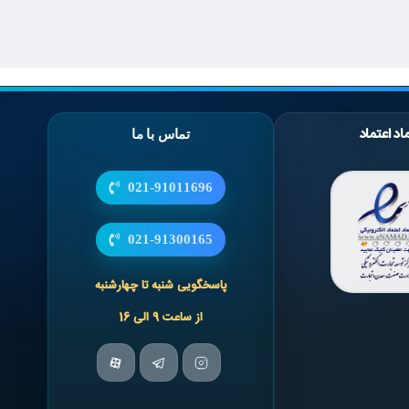
اد اعتماد
تماس با ما
021-91011696
021-91300165
پاسخگویی شنبه تا چهارشنبه
از ساعت 9 الی 16