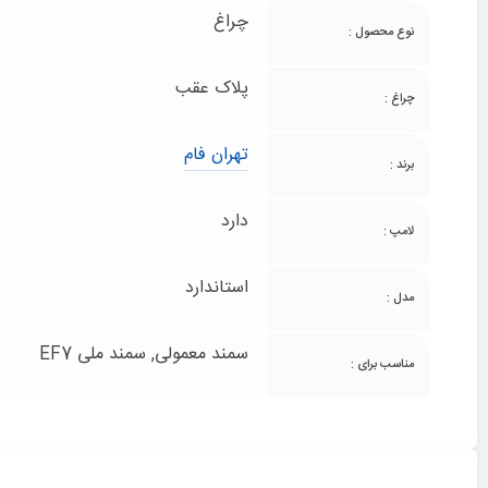
چراغ
نوع محصول :
پلاک عقب
چراغ :
تهران فام
برند :
دارد
لامپ :
استاندارد
مدل :
سمند معمولی, سمند ملی EF7
مناسب برای :