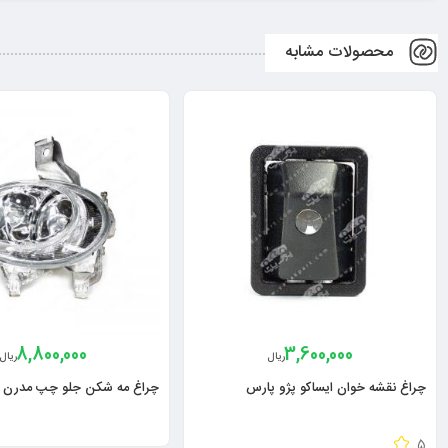
محصولات مشابه
8,800,000
3,600,000
ریال
ریال
چراغ نقشه خوان ایساکو پژو پارس
چراغ مه شکن جلو چپ مدرن پژو 
5