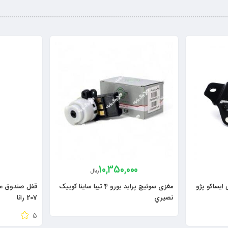
10,350,000
ریال
ایساکو پژو
مغزی سوئیچ پراید یورو 4 تيبا ساينا کویيک
نصيري
207 رانا
5