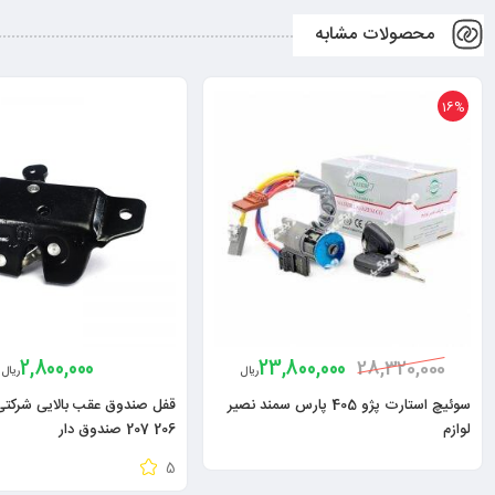
محصولات مشابه
16%
2,800,000
23,800,000
28,320,000
ریال
ریال
سوئیچ استارت پژو 405 پارس سمند نصیر
قفل صندوق عقب بالایی شرکتی 
لوازم
206 207 صندوق دار
5