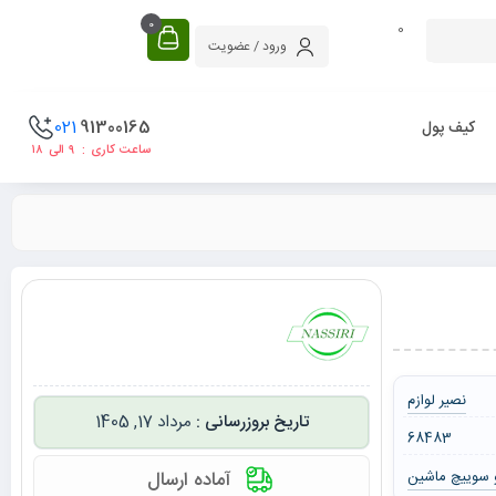
0
0
ورود / عضویت
021
91300165
کیف پول
ساعت کاری : ۹ الی ۱۸
نصیر لوازم
مرداد 17, 1405
68483
 سوییچ ماشین
آماده ارسال