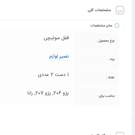
مشخصات کلی
سایر مشخصات
قفل سوئیچی
نوع محصول :
نصیر لوازم
برند :
1 دست 2 عددی
تعداد :
پژو 206, پژو 207, رانا
مناسب برای :