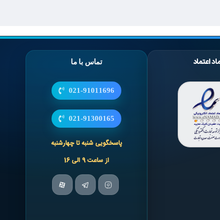
اد اعتماد
تماس با ما
021-91011696
021-91300165
پاسخگویی شنبه تا چهارشنبه
از ساعت 9 الی 16