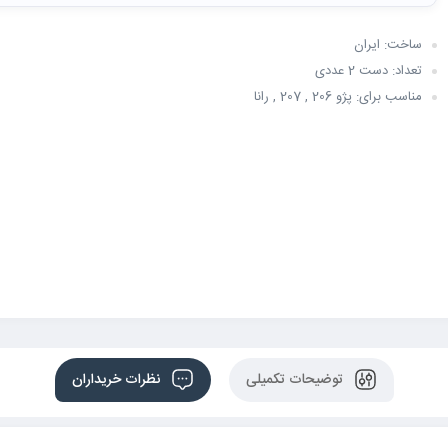
ساخت: ایران
تعداد: دست 2 عددی
مناسب برای: پژو 206 , 207 , رانا
توضیحات تکمیلی
نظرات خریداران