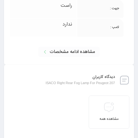
راست
جهت :
ندارد
لامپ :
مشاهده ادامه مشخصات
دیدگاه کاربران
ISACO Right Rear Fog Lamp For Peugeot 207
مشاهده همه