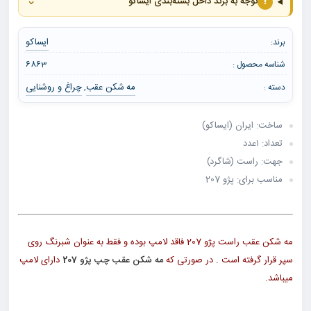
⌄
!
توجه به برند داخل بسته‌بندی ایساکو
ایساکو
برند:
شناسه محصول :
6863
مه شکن عقب
چراغ و روشنایی
دسته :
,
ساخت: ایران (ایساکو)
تعداد: ۱عدد
جهت: راست (شاگرد)
مناسب برای: پژو 207
مه شکن عقب راست پژو 207 فاقد لامپ بوده و فقط به عنوان شبرنگ روی
سپر قرار گرفته است . در صورتی که
مه شکن عقب چپ پژو 207
دارای لامپ
میباشد.