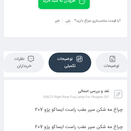
افزودن به سبد خرید
آیا قیمت مناسب‌تری سراغ دارید؟
بلی
خیر
توضیحات
نظرات
توضیحات
تکمیلی
خریداران
نقد و بررسی اجمالی
ISACO Right Rear Fog Lamp For Peugeot 207
چراغ مه شکن سپر عقب راست ایساکو پژو 207
چراغ مه شکن سپر عقب راست ایساکو پژو 207