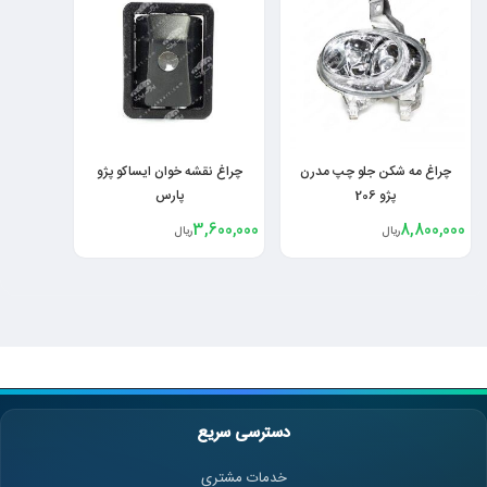
چراغ مه شکن جلو چپ مدرن
چراغ نقشه خوان ایساکو پژو
پژو 206
پارس
3,600,000
8,800,000
ریال
ریال
دسترسی سریع
خدمات مشتری