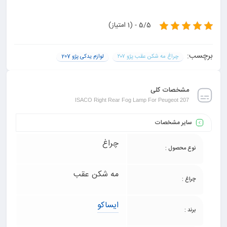
5/5 - (1 امتیاز)
برچسب:
چراغ مه شکن عقب پژو ۲۰۷
لوازم یدکی پژو 207
مشخصات کلی
ISACO Right Rear Fog Lamp For Peugeot 207
سایر مشخصات
چراغ
نوع محصول :
مه شکن عقب
چراغ :
ایساکو
برند :