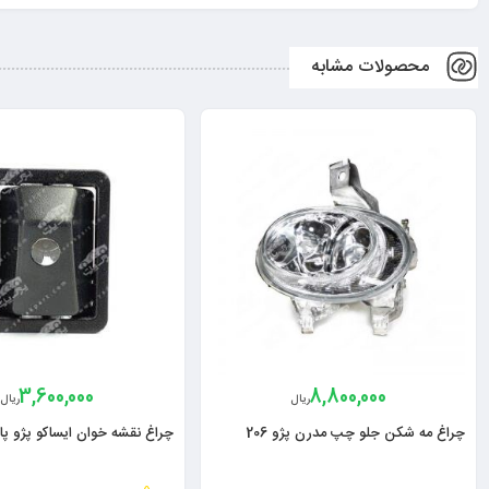
محصولات مشابه
3,600,000
8,800,000
ریال
ریال
چراغ مه شکن جلو چپ مدرن پژو 206
چراغ نقشه خوان ایساکو پژو پ