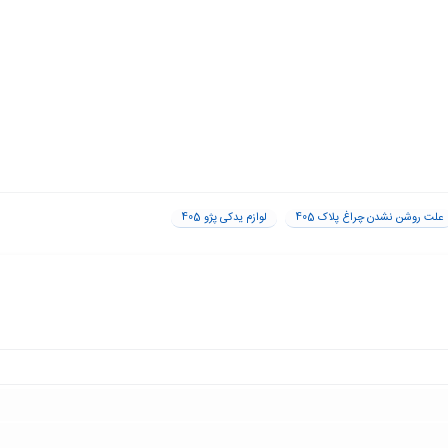
علت روشن نشدن چراغ پلاک 405
لوازم یدکی پژو 405