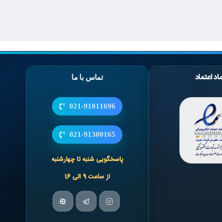
اد اعتماد
تماس با ما
021-91011696
021-91300165
پاسخگویی شنبه تا چهارشنبه
از ساعت 9 الی 16