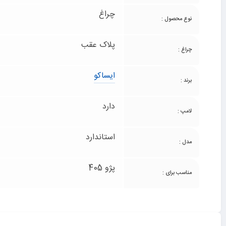
چراغ
نوع محصول :
پلاک عقب
چراغ :
ایساکو
برند :
دارد
لامپ :
استاندارد
مدل :
پژو 405
مناسب برای :