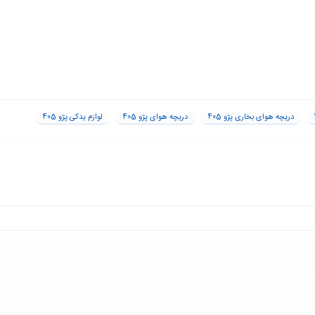
دریچه هوای بخاری پژو 405
دریچه هوای پژو 405
لوازم یدکی پژو 405