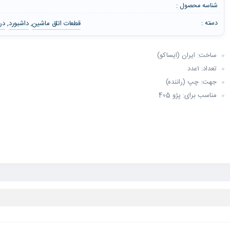
شناسه محصول :
قطعات اتاق ماشین
داشبورد
در
دسته :
,
,
ساخت: ایران (ایساکو)
تعداد: ۱عدد
جهت: چپ (راننده)
مناسب برای: پژو 405