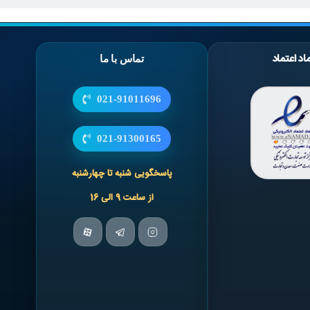
اد اعتماد
تماس با ما
021-91011696
021-91300165
پاسخگویی شنبه تا چهارشنبه
از ساعت 9 الی 16