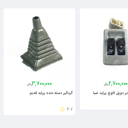
3,700,000
2,700,000
ریال
ریال
بر دوپل کاوج پراید صبا
گردگیر دسته دنده پراید قدیم
4.7