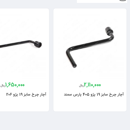
1,650,000
2,110,000
ریال
ریال
آچار چرخ سایز 19 پژو 405 پارس سمند
آچار چرخ سایز 19 پژو 206