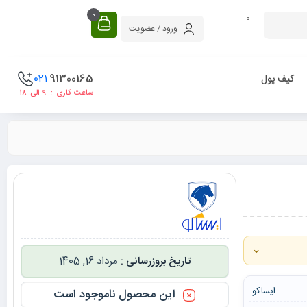
0
0
ورود / عضویت
021
91300165
کیف پول
ساعت کاری : ۹ الی ۱۸
⌄
مرداد 16, 1405
ایساکو
این محصول ناموجود است