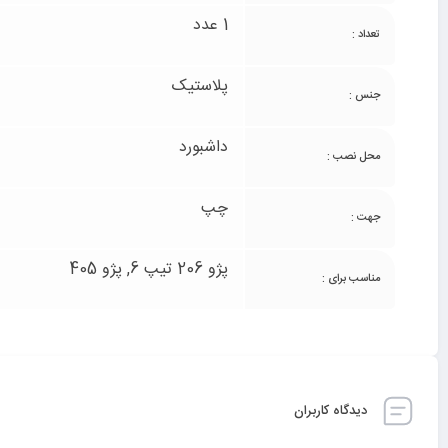
1 عدد
تعداد :
پلاستیک
جنس :
داشبورد
محل نصب :
چپ
جهت :
پژو 206 تیپ 6, پژو 405
مناسب برای :
دیدگاه کاربران