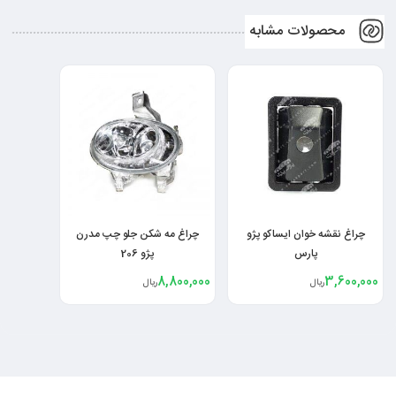
محصولات مشابه
چراغ نقشه خوان ایساکو پژو
چراغ مه شکن جلو چپ مدرن
پارس
پژو 206
8,800,000
3,600,000
ریال
ریال