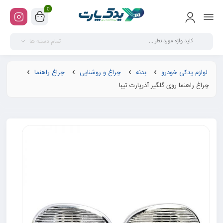
0
تمام دسته ها
لوازم یدکی خودرو
بدنه
چراغ و روشنایی
چراغ راهنما
چراغ راهنما روی گلگیر آذرپارت تیبا