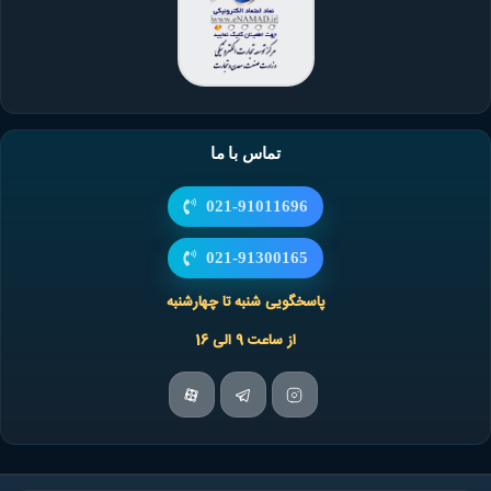
تماس با ما
021-91011696
021-91300165
پاسخگویی شنبه تا چهارشنبه
از ساعت 9 الی 16