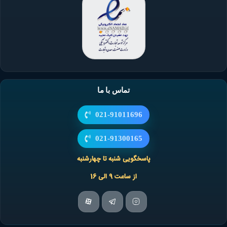
تماس با ما
021-91011696
021-91300165
پاسخگویی شنبه تا چهارشنبه
از ساعت 9 الی 16