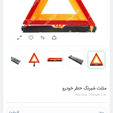
مثلث شبرنگ خطر خودرو
Warning Triangle Car
آذرپارت
برند: