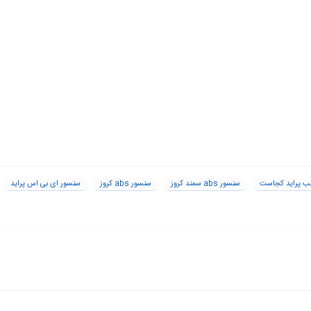
سنسور abs سمند کروز
سنسور abs کروز
سنسور ای بی اس پراید