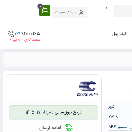
0
0
ورود / عضویت
021
91300165
کیف پول
ساعت کاری : ۹ الی ۱۸
کروز
مرداد 17, 1405
7848
ن
سنسور ABS
آماده ارسال
,