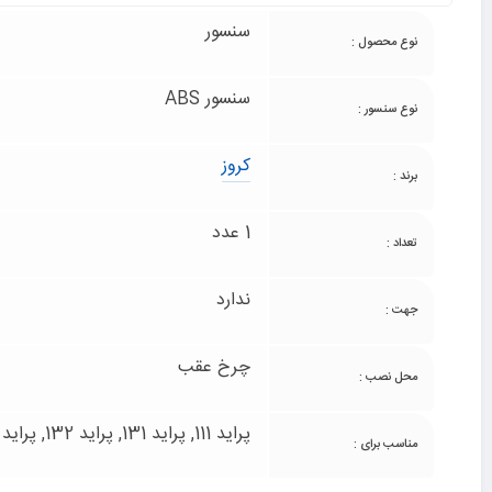
سنسور
نوع محصول :
سنسور ABS
نوع سنسور :
کروز
برند :
1 عدد
تعداد :
ندارد
جهت :
چرخ عقب
محل نصب :
پراید 111, پراید 131, پراید 132, پراید 141
مناسب برای :