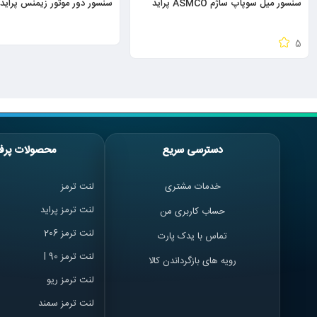
سنسور میل سوپاپ ساژم ASMCO پراید
سنسور دور موتور زیمنس پراید 
5
دسترسی سریع
محصولات پرف
خدمات مشتری
لنت ترمز
لنت ترمز پراید
حساب کاربری من
لنت ترمز 206
تماس با یدک پارت
لنت ترمز l 90
رویه های بازگرداندن کالا
لنت ترمز ریو
لنت ترمز سمند