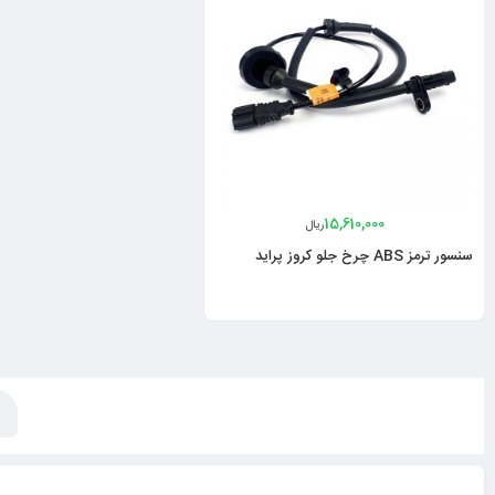
15,610,000
ریال
سنسور ترمز ABS چرخ جلو کروز پراید