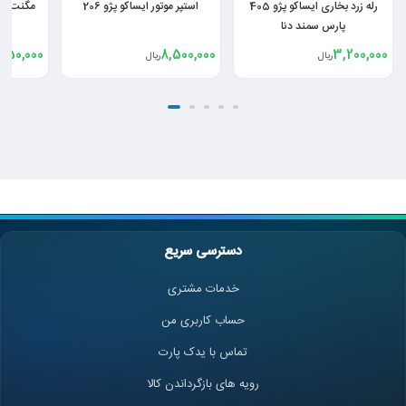
رله زرد بخاری ایساکو پژو 405
استپر موتور ایساکو پژو 206
مگنت دلکو کار
پارس سمند دنا
550,000
8,500,000
3,200,000
ریال
ریال
دسترسی سریع
خدمات مشتری
حساب کاربری من
تماس با یدک پارت
رویه های بازگرداندن کالا