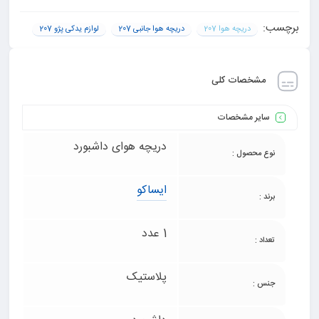
برچسب:
دریچه هوا 207
دریچه هوا جانبی 207
لوازم یدکی پژو 207
مشخصات کلی
سایر مشخصات
دریچه هوای داشبورد
نوع محصول :
ایساکو
برند :
1 عدد
تعداد :
پلاستیک
جنس :