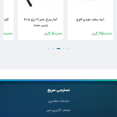
آینه سقف خودرو کاوج
آچار چرخ سایز 19 پژو 405
کلید شی
پارس سمند
,700,000
2,110,000
2,950,000
ریال
ریال
دسترسی سریع
خدمات مشتری
حساب کاربری من