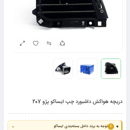
دریچه هواکش داشبورد چپ ایساکو پژو 207
⌄
!
توجه به برند داخل بسته‌بندی ایساکو