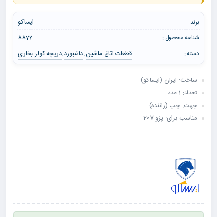
ایساکو
برند:
شناسه محصول :
8877
قطعات اتاق ماشین
داشبورد
دریچه کولر بخاری
دسته :
,
,
ساخت: ایران (ایساکو)
تعداد: 1 عدد
جهت: چپ (راننده)
مناسب برای: پژو 207