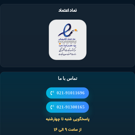
نماد اعتماد
تماس با ما
021-91011696
021-91300165
پاسخگویی شنبه تا چهارشنبه
از ساعت 9 الی 16