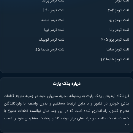
لنت ترمز
لنت ترمز پراید
لنت ترمز 206
لنت ترمز l 90
لنت ترمز ریو
لنت ترمز سمند
لنت ترمز ران
ا
لنت ترمز تیبا
لنت ترمز پژو 405
لنت ترمز کوییک
لنت ترمز ساینا
لنت ترمز هایما s5
لنت ترمز هایما s7
درباره یدک پارت
فروشگاه اینترنتی یدک پارت به پشتوانه تجربه مدیران خود در زمینه توزیع قطعات
یدکی خودرو در کشور و با دلیل ارتباط مستقیم و بدون واسطه با واردکنندگان
مطرح کشور، راه اندازی شده است که در این چند سال توانسته قطعات متنوع با
کیفیت، قیمت مناسب و برند های برتر عرضه کند و رضایت مشتریان خود را کسب
نماید.