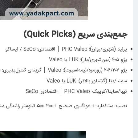
جمع‌بندی سریع (Quick Picks)
پراید (شهری/روان): PHC Valeo │ اقتصادی: SeCo / ایساکو
پژو ۴۰۵ (بین‌شهری/بار): LUK یا Valeo
پژو ۲۰۶/۲۰۷ (روزمره/نیمه‌اسپرت): Valeo │ گزینه‌ی کنترل‌پذیری: Sachs
سمند/دنا (گشتاور بالاتر): LUK یا Valeo
تیبا/ساینا/کوییک: PHC Valeo │ اقتصادی: SeCo
نصب استاندارد + هواگیری صحیح + ۳۰۰–۵۰۰ کیلومتر رانندگی ملایم بعد از تعویض = بهبود محسوس نرمی و دوام.