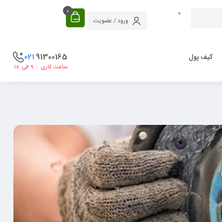
0
0
ورود / عضویت
021
91300165
کیف پول
ساعت کاری : ۹ الی ۱۸