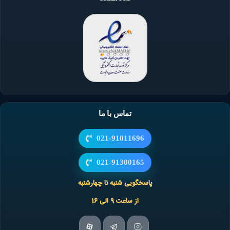
تماس با ما
021-91011696
021-91300165
پاسخگویی شنبه تا چهارشنبه
از ساعت 9 الی 16