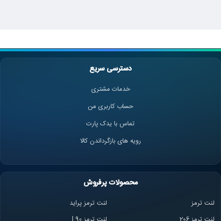
دسترسی سریع
خدمات مشتری
حساب کاربری من
تماس با یدک پارت
رویه های بازگرداندن کالا
محصولات پرفروش
لنت ترمز
لنت ترمز پراید
لنت ترمز 206
لنت ترمز l 90