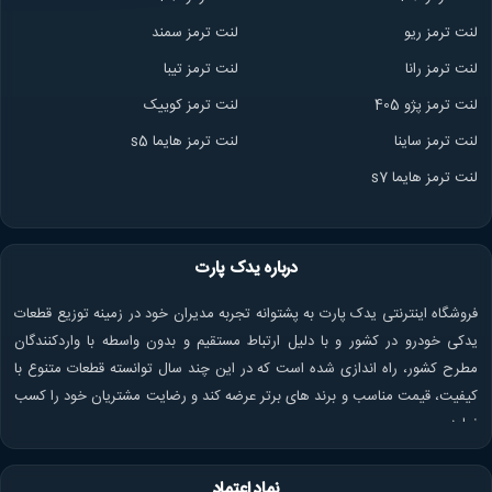
لنت ترمز ریو
لنت ترمز سمند
لنت ترمز ران
ا
لنت ترمز تیبا
لنت ترمز پژو 405
لنت ترمز کوییک
لنت ترمز ساینا
لنت ترمز هایما s5
لنت ترمز هایما s7
درباره یدک پارت
فروشگاه اینترنتی یدک پارت به پشتوانه تجربه مدیران خود در زمینه توزیع قطعات
یدکی خودرو در کشور و با دلیل ارتباط مستقیم و بدون واسطه با واردکنندگان
مطرح کشور، راه اندازی شده است که در این چند سال توانسته قطعات متنوع با
کیفیت، قیمت مناسب و برند های برتر عرضه کند و رضایت مشتریان خود را کسب
نماید.
نماد اعتماد