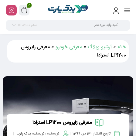
0
تمام دسته ها
خانه
»
آرشیو وبلاگ
»
معرفی خودرو
»
معرفی زایروس
LP1200 استرادا
معرفی زایروس LP1200 استرادا
تاریخ انتشار :
13 دی 1399
نویسنده :
نویسنده یدک پارت