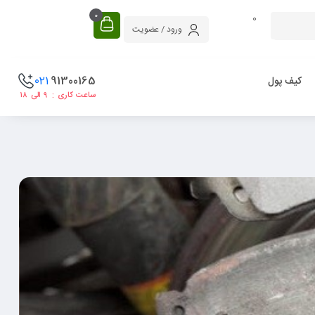
0
0
ورود / عضویت
021
91300165
کیف پول
ساعت کاری : ۹ الی ۱۸