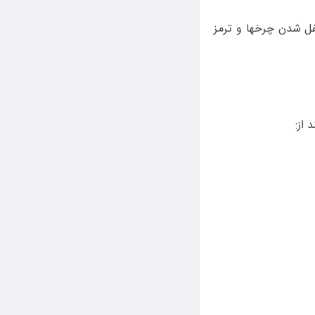
ز قفل شدن چرخها و ترمز
 از: